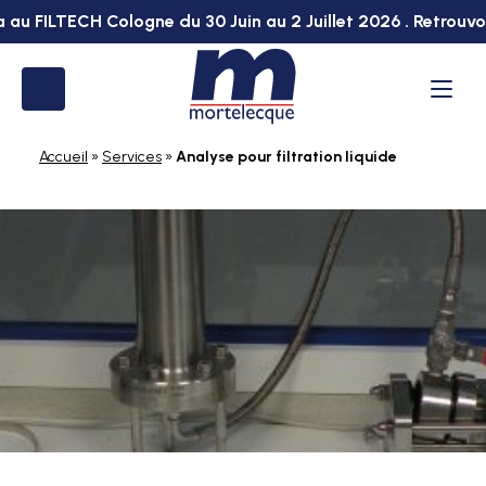
 au FILTECH Cologne du 30 Juin au 2 Juillet 2026 . Retrouvo
Vous
avez
besoin
d'un
accompagnement
Accueil
»
Services
»
Analyse pour filtration liquide
spécifique
?