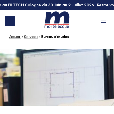
 au FILTECH Cologne du 30 Juin au 2 Juillet 2026 . Retrouvo
Vous
avez
besoin
d'un
accompagnement
Accueil
»
Services
»
Bureau d’études
spécifique
?